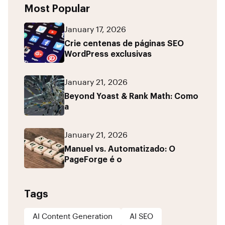
Most Popular
January 17, 2026
Crie centenas de páginas SEO
WordPress exclusivas
January 21, 2026
Beyond Yoast & Rank Math: Como
a
January 21, 2026
Manuel vs. Automatizado: O
PageForge é o
Tags
AI Content Generation
AI SEO