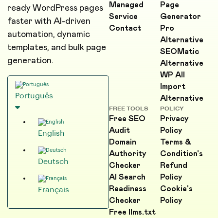
Managed
Page
ready WordPress pages
Service
Generator
faster with AI-driven
Contact
Pro
automation, dynamic
Alternative
templates, and bulk page
SEOMatic
generation.
Alternative
WP All
Import
Português
Alternative
FREE TOOLS
POLICY
Free SEO
Privacy
Audit
Policy
English
Domain
Terms &
Authority
Condition's
Deutsch
Checker
Refund
AI Search
Policy
Readiness
Cookie's
Français
Checker
Policy
Free llms.txt