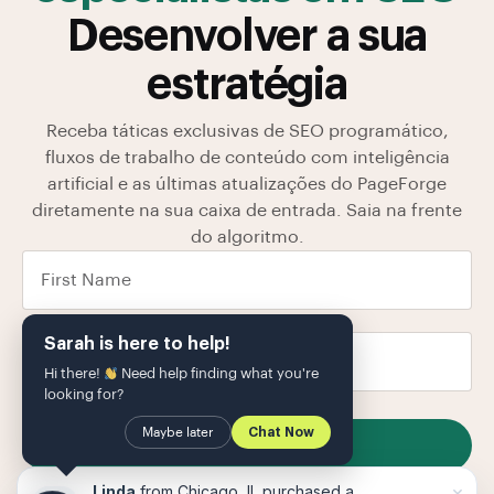
Desenvolver a sua
estratégia
Receba táticas exclusivas de SEO programático,
fluxos de trabalho de conteúdo com inteligência
artificial e as últimas atualizações do PageForge
diretamente na sua caixa de entrada. Saia na frente
do algoritmo.
Sarah is here to help!
Hi there!
Need help finding what you're
looking for?
Maybe later
Chat Now
SUBSCRIBE
Armazenamos seus dados em nosso
política de
×
Linda
from Chicago, IL purchased a