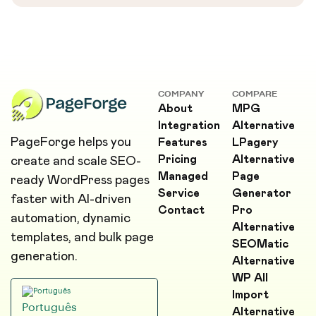
COMPANY
COMPARE
About
MPG
Integration
Alternative
PageForge helps you
Features
LPagery
Pricing
Alternative
create and scale SEO-
Managed
Page
ready WordPress pages
Service
Generator
faster with AI-driven
Contact
Pro
automation, dynamic
Alternative
templates, and bulk page
SEOMatic
generation.
Alternative
WP All
Import
Português
Alternative