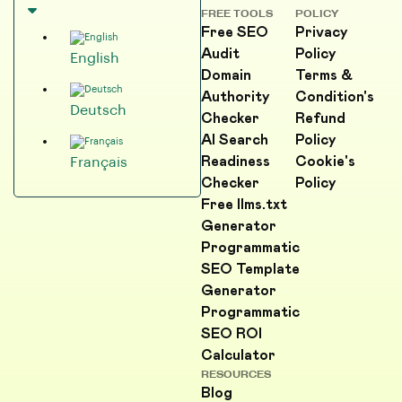
FREE TOOLS
POLICY
Free SEO
Privacy
Audit
Policy
English
Domain
Terms &
Authority
Condition's
Deutsch
Checker
Refund
AI Search
Policy
Readiness
Cookie's
Français
Checker
Policy
Free llms.txt
Generator
Programmatic
SEO Template
Generator
Programmatic
SEO ROI
Calculator
RESOURCES
Blog