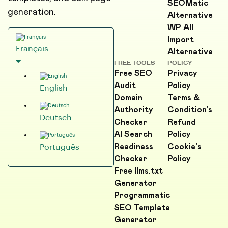
SEOMatic
generation.
Alternative
WP All
Import
Français
Alternative
FREE TOOLS
POLICY
Free SEO
Privacy
Audit
Policy
English
Domain
Terms &
Authority
Condition's
Deutsch
Checker
Refund
AI Search
Policy
Readiness
Cookie's
Português
Checker
Policy
Free llms.txt
Generator
Programmatic
SEO Template
Generator