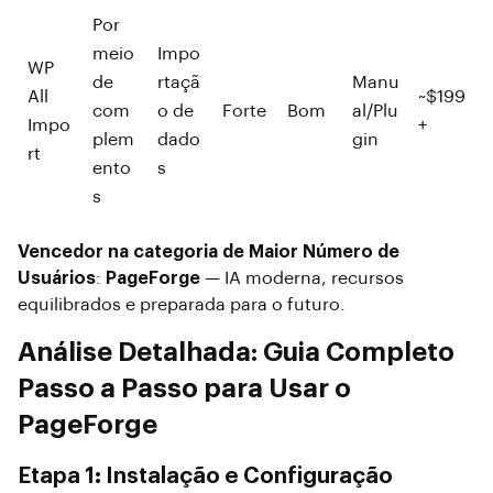
Por
meio
Impo
WP
de
rtaçã
Manu
All
~$199
com
o de
Forte
Bom
al/Plu
Impo
+
plem
dado
gin
rt
ento
s
s
Vencedor na categoria de Maior Número de
Usuários
:
PageForge
— IA moderna, recursos
equilibrados e preparada para o futuro.
Análise Detalhada: Guia Completo
Passo a Passo para Usar o
PageForge
Etapa 1: Instalação e Configuração