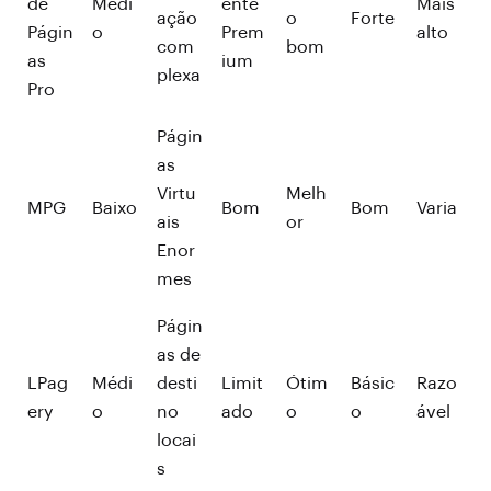
de
Médi
ente
Mais
ação
o
Forte
Págin
o
Prem
alto
com
bom
as
ium
plexa
Pro
Págin
as
Virtu
Melh
MPG
Baixo
Bom
Bom
Varia
ais
or
Enor
mes
Págin
as de
LPag
Médi
desti
Limit
Ótim
Básic
Razo
ery
o
no
ado
o
o
ável
locai
s