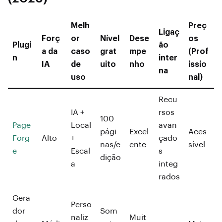
Melh
Preç
Ligaç
Forç
or
Nível
Dese
os
Plugi
ão
a da
caso
grat
mpe
(Prof
n
inter
IA
de
uito
nho
issio
na
uso
nal)
Recu
IA +
rsos
100
Page
Local
avan
pági
Excel
Aces
Forg
Alto
+
çado
nas/e
ente
sível
e
Escal
s
dição
a
integ
rados
Gera
Perso
dor
Som
naliz
Muit