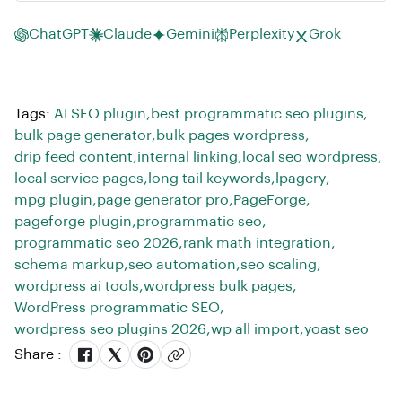
ChatGPT
Claude
Gemini
Perplexity
Grok
Tags:
AI SEO plugin
,
best programmatic seo plugins
,
bulk page generator
,
bulk pages wordpress
,
drip feed content
,
internal linking
,
local seo wordpress
,
local service pages
,
long tail keywords
,
lpagery
,
mpg plugin
,
page generator pro
,
PageForge
,
pageforge plugin
,
programmatic seo
,
programmatic seo 2026
,
rank math integration
,
schema markup
,
seo automation
,
seo scaling
,
wordpress ai tools
,
wordpress bulk pages
,
WordPress programmatic SEO
,
wordpress seo plugins 2026
,
wp all import
,
yoast seo
Share :