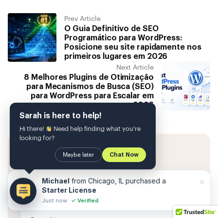
Prev Article
O Guia Definitivo de SEO
Programático para WordPress:
Posicione seu site rapidamente nos
primeiros lugares em 2026
Next Article
8 Melhores Plugins de Otimização
para Mecanismos de Busca (SEO)
para WordPress para Escalar em
2026
Sarah is here to help!
Hi there!
Need help finding what you're
looking for?
Maybe later
Chat Now
Leave a Reply
Your email address will not be published.
×
Michael
from Chicago, IL purchased a
Required fields are marked
*
Starter License
Just now
✓ Verified