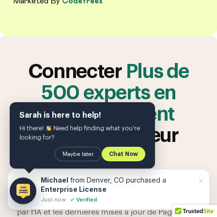
Marketed By
Codefreex
Connecter
Plus de
500 experts en
référencement
Sarah is here to help!
Hi there!
Need help finding what you're
Développer leur
looking for?
stratégie
Maybe later
Chat Now
Recevez directement dans votre boîte mail des
×
Michael
from Denver, CO purchased a
tactiques de référencement programmatique
Enterprise License
Just now
✓ Verified
exclusives, des flux de travail de contenu optimisés
par l'IA et les dernières mises à jour de PageForge.