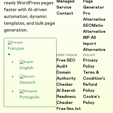
Managed
Page
ready WordPress pages
Service
Generator
faster with AI-driven
Contact
Pro
automation, dynamic
Alternative
templates, and bulk page
SEOMatic
generation.
Alternative
WP All
Import
Français
Alternative
FREE TOOLS
POLICY
Free SEO
Privacy
Audit
Policy
English
Domain
Terms &
Authority
Condition's
Deutsch
Checker
Refund
AI Search
Policy
Readiness
Cookie's
Português
Checker
Policy
Free llms.txt