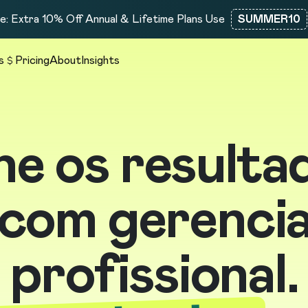
: Extra 10% Off Annual & Lifetime Plans Use
SUMMER10
s
Pricing
About
Insights
e os resulta
 com gerenci
profissional.