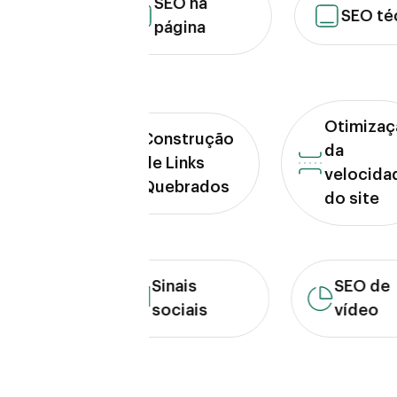
SEO na
as-
SEO técni
página
Otimi
Construção
da
de Links
veloc
Quebrados
do sit
Sinais
SEO de
sociais
vídeo