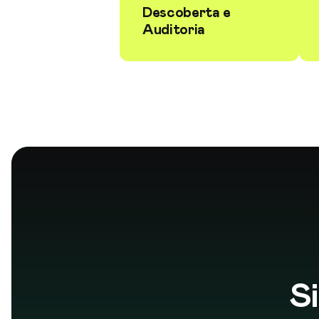
Descoberta e
Auditoria
S