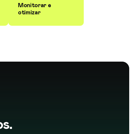
Monitorar e
otimizar
s.