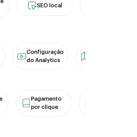
SEO para e-
SEO local
commerce
Configuração
Estratégia
cia
do Analytics
de blog
Anúncios
Pagamento
Meta e
por clique
TikTok