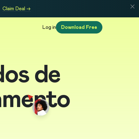
Claim Deal →
Log in
Download Free
dos de
amento