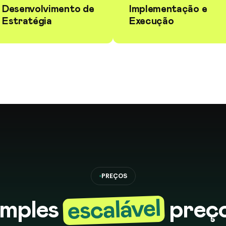
Desenvolvimento de
Implementação e
Estratégia
Execução
PREÇOS
escalável
imples
preço