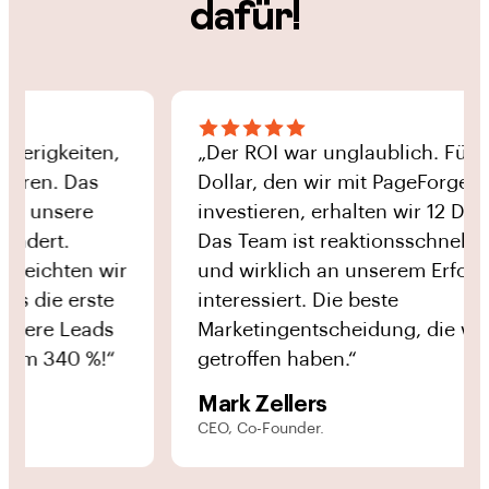
dafür!
keiten,
„Der ROI war unglaublich. Für jeden
. Das
Dollar, den wir mit PageForge in SEO
sere
investieren, erhalten wir 12 Dollar zu
t.
Das Team ist reaktionsschnell, komp
hten wir
und wirklich an unserem Erfolg
e erste
interessiert. Die beste
e Leads
Marketingentscheidung, die wir je
340 %!“
getroffen haben.“
Mark Zellers
CEO, Co-Founder.