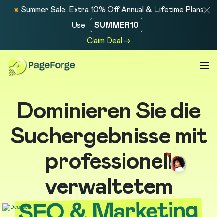
Summer Sale: Extra 10% Off Annual & Lifetime Plans
Use
SUMMER10
Claim Deal →
Dominieren Sie die
Suchergebnisse mit
professionell
verwaltetem
SEO & Marketing