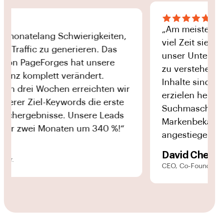
„Am mei
 hatten monatelang Schwierigkeiten,
viel Ze
nischen Traffic zu generieren. Das
unser U
Team von PageForges hat unsere
zu verst
ne-Präsenz komplett verändert.
Inhalte
rhalb von drei Wochen erreichten wir
erziele
acht unserer Ziel-Keywords die erste
Suchmas
e der Suchergebnisse. Unsere Leads
Markenb
gen in nur zwei Monaten um 340 %!“
angesti
a Yon
David 
Co-Founder.
CEO, Co-F