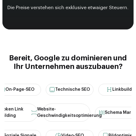
Die Preise verstehen sich exklusive etwaiger Steuern.
Bereit, Google zu dominieren und
Ihr Unternehmen auszubauen?
n-Page-SEO
Technische SEO
Linkbuilding
Broken Link
Website-
Schema M
Building
Geschwindigkeitsoptimierung
ziale Signale
Video-SEO
Bildoptimierung