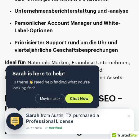
Unternehmensberichterstattung und -analyse
Persönlicher Account Manager und White-
Label-Optionen
Priorisierter Support rund um die Uhr und
vierteljährliche Geschäftsbesprechungen
Ideal für:
Nationale Marken, Franchise-Unternehmen,
Agenturen, die SEO weiterverkaufen, und
Sarah is here to help!
Unternehmen mit umfangreichen digitalen Assets.
Hi there!
Need help finding what you're
looking for?
Kapitel 4: Jenseits von SEO –
Maybe later
Chat Now
Integration von
×
Sarah
from Austin, TX purchased a
Marketingkanälen für
Professional License
Just now
✓ Verified
maximale Wirkung