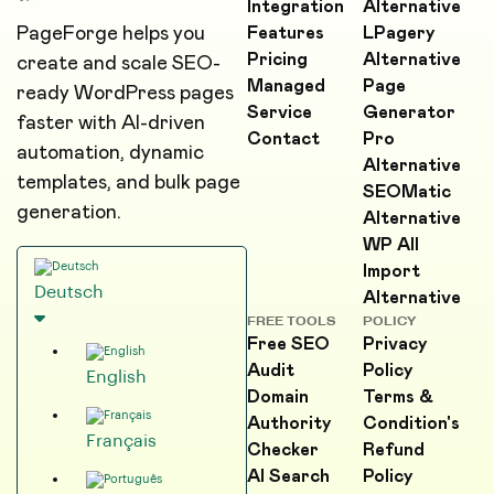
Integration
Alternative
PageForge helps you
Features
LPagery
Pricing
Alternative
create and scale SEO-
Managed
Page
ready WordPress pages
Service
Generator
faster with AI-driven
Contact
Pro
automation, dynamic
Alternative
templates, and bulk page
SEOMatic
generation.
Alternative
WP All
Import
Deutsch
Alternative
FREE TOOLS
POLICY
Free SEO
Privacy
Audit
Policy
English
Domain
Terms &
Authority
Condition's
Français
Checker
Refund
AI Search
Policy