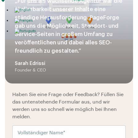
„Für uns als wachsende Agentur war die
Skalierbarkeit unserer Inhalte eine
ständige Herausforderung. PageForge
gab uns die Möglichkeit, Standort- und
Service-Seiten in großem Umfang zu
veröffentlichen und dabei alles SEO-
freundlich zu gestalten.“
Sarah Edrissi
Founder & CEO
Haben Sie eine Frage oder Feedback? Füllen Sie
das untenstehende Formular aus, und wir
werden uns so schnell wie möglich bei Ihnen
melden.