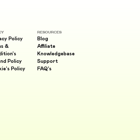
CY
RESOURCES
acy Policy
Blog
ms &
Affiliate
ition's
Knowledgebase
nd Policy
Support
ie's Policy
FAQ's