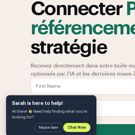
Connecter
P
référencem
stratégie
Recevez directement dans votre boîte ma
optimisés par l'IA et les dernières mise
Sarah is here to help!
Hi there!
Need help finding what you're
looking for?
Maybe later
Chat Now