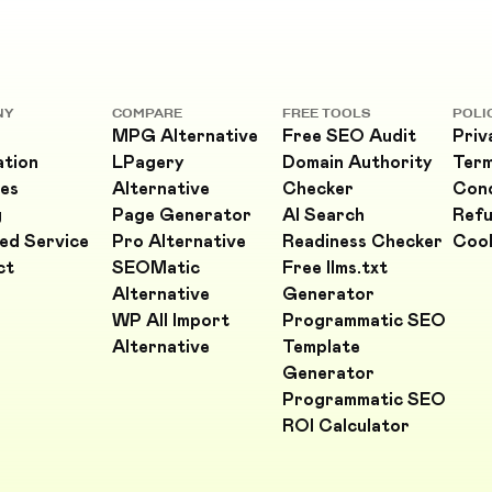
NY
COMPARE
FREE TOOLS
POLI
MPG Alternative
Free SEO Audit
Priv
ation
LPagery
Domain Authority
Ter
es
Alternative
Checker
Cond
g
Page Generator
AI Search
Refu
ed Service
Pro Alternative
Readiness Checker
Cook
ct
SEOMatic
Free llms.txt
Alternative
Generator
WP All Import
Programmatic SEO
Alternative
Template
Generator
Programmatic SEO
ROI Calculator