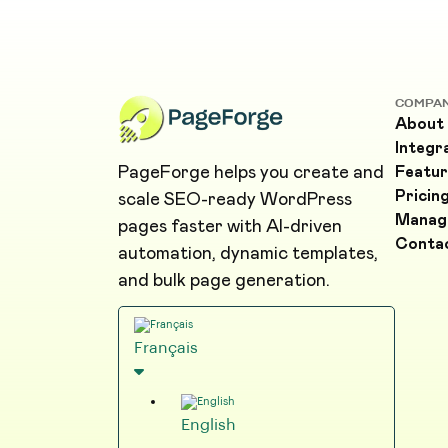
COMPA
About
Integr
PageForge helps you create and
Featur
Pricin
scale SEO-ready WordPress
Manag
pages faster with AI-driven
Conta
automation, dynamic templates,
and bulk page generation.
Français
English