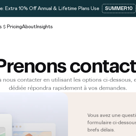
: Extra 10% Off Annual & Lifetime Plans Use
SUMMER10
s
Pricing
About
Insights
Prenons contact
à nous contacter en utilisant les options ci-dessous, 
dédiée répondra rapidement à vos demandes.
Vous avez une quest
formulaire ci-dessou
brefs délais.