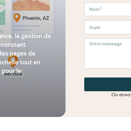
ance, la gestion de
 constant.
des pages de
échelle tout en
é pour le
Ou envo