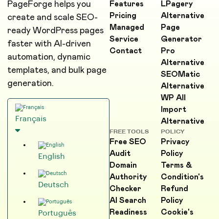
PageForge helps you
Features
LPagery
Pricing
Alternative
create and scale SEO-
Managed
Page
ready WordPress pages
Service
Generator
faster with AI-driven
Contact
Pro
automation, dynamic
Alternative
templates, and bulk page
SEOMatic
generation.
Alternative
WP All
Import
Français
Alternative
FREE TOOLS
POLICY
Free SEO
Privacy
Audit
Policy
English
Domain
Terms &
Authority
Condition's
Deutsch
Checker
Refund
AI Search
Policy
Readiness
Cookie's
Português