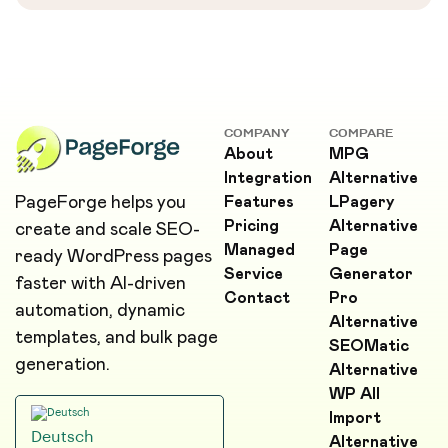
COMPANY
COMPARE
About
MPG
Integration
Alternative
PageForge helps you
Features
LPagery
Pricing
Alternative
create and scale SEO-
Managed
Page
ready WordPress pages
Service
Generator
faster with AI-driven
Contact
Pro
automation, dynamic
Alternative
templates, and bulk page
SEOMatic
generation.
Alternative
WP All
Import
Deutsch
Alternative