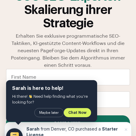
Skalierung ihrer
Strategie
Erhalten Sie exklusive programmatische SEO-
Taktiken, KI-gestützte Content-Workflows und die
neuesten PageForge-Updates direkt in Ihren
Posteingang. Bleiben Sie dem Algorithmus immer
einen Schritt voraus.
Sarah is here to help!
Hi there!
Need help finding what you're
looking for?
Maybe later
Chat Now
SUBSCRIBE
×
Sarah
from Denver, CO purchased a
Starter
Wir nehmen Ihre Daten in unseren
Datenschutzrichtlinie
Die
License