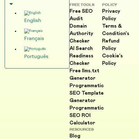
FREE TOOLS
POLICY
Free SEO
Privacy
Audit
Policy
English
Domain
Terms &
Authority
Condition's
Français
Checker
Refund
AI Search
Policy
Readiness
Cookie's
Português
Checker
Policy
Free llms.txt
Generator
Programmatic
SEO Template
Generator
Programmatic
SEO ROI
Calculator
RESOURCES
Blog