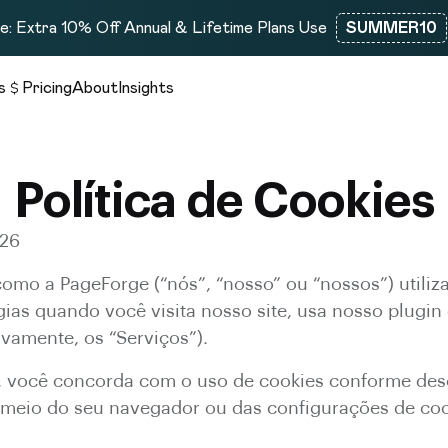
: Extra 10% Off Annual & Lifetime Plans Use
SUMMER10
s
Pricing
About
Insights
Política de Cookies
026
 como a PageForge (“nós”, “nosso” ou “nossos”) utiliz
gias quando você visita nosso site, usa nosso plugi
ivamente, os “Serviços”).
, você concorda com o uso de cookies conforme desc
 meio do seu navegador ou das configurações de coo