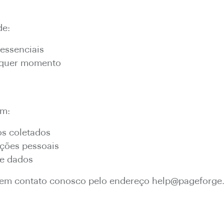
de:
 essenciais
alquer momento
em:
os coletados
ações pessoais
de dados
re em contato conosco pelo endereço help@pageforge