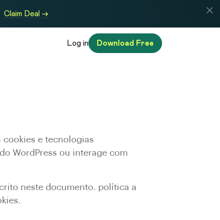
Claim Deal →
Log in
Download Free
a cookies e tecnologias
n do WordPress ou interage com
rito neste documento. política a
kies.