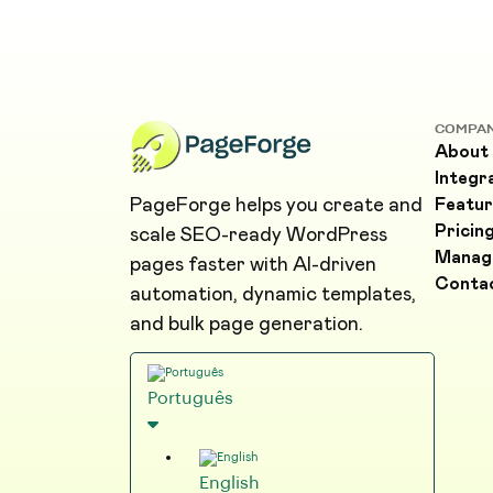
COMPA
About
Integr
PageForge helps you create and
Featur
Pricin
scale SEO-ready WordPress
Manag
pages faster with AI-driven
Conta
automation, dynamic templates,
and bulk page generation.
Português
English