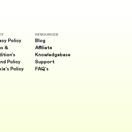
CY
RESOURCES
acy Policy
Blog
ms &
Affiliate
ition's
Knowledgebase
nd Policy
Support
ie's Policy
FAQ's