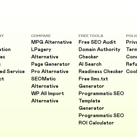
NY
COMPARE
FREE TOOLS
POLI
MPG Alternative
Free SEO Audit
Priv
ation
LPagery
Domain Authority
Ter
es
Alternative
Checker
Cond
g
Page Generator
AI Search
Refu
ed Service
Pro Alternative
Readiness Checker
Cook
ct
SEOMatic
Free llms.txt
Alternative
Generator
WP All Import
Programmatic SEO
Alternative
Template
Generator
Programmatic SEO
ROI Calculator