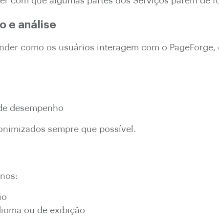
zer com que algumas partes dos Serviços parem de f
 e análise
ender como os usuários interagem com o PageForge,
s de desempenho
onimizados sempre que possível.
nos:
io
dioma ou de exibição