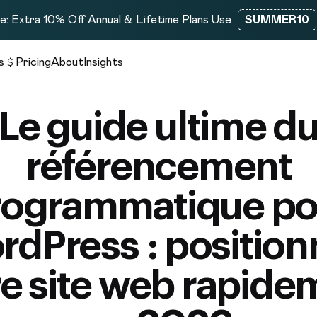
: Extra 10% Off Annual & Lifetime Plans Use
SUMMER10
s
Pricing
About
Insights
Le guide ultime d
référencement
rogrammatique po
rdPress : position
re site web rapide