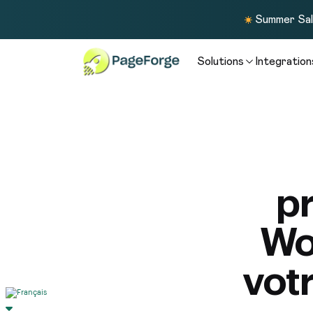
Summer Sale
Solutions
Integration
p
Wo
vot