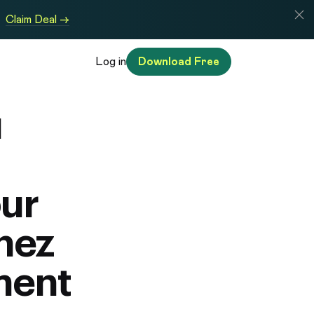
Claim Deal →
Log in
Download Free
u
ur
nez
ment