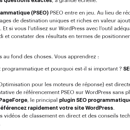
s questions exactes
, à grande échelle.
rammatique (PSEO)
PSEO entre en jeu. Au lieu de réd
pages de destination uniques et riches en valeur aj
. Et si vous l’utilisez sur WordPress avec l’outil adéq
i et constater des résultats en termes de positionn
s au fond des choses. Vous apprendrez :
 programmatique et pourquoi est-il si important ?
SE
Optimisation pour les moteurs de réponse) est direct
tentative de référencement PSEO sur WordPress sans p
PageForge
, le principal
plugin SEO programmatiqu
éférencez rapidement votre site WordPress
.
s vidéos de classement en direct et des conseils tech
.