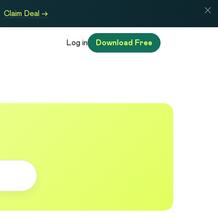
Claim Deal →
Log in
Download Free