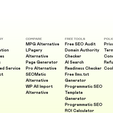
NY
COMPARE
FREE TOOLS
POLI
MPG Alternative
Free SEO Audit
Priv
ation
LPagery
Domain Authority
Ter
es
Alternative
Checker
Cond
g
Page Generator
AI Search
Refu
ed Service
Pro Alternative
Readiness Checker
Cook
ct
SEOMatic
Free llms.txt
Alternative
Generator
WP All Import
Programmatic SEO
Alternative
Template
Generator
Programmatic SEO
ROI Calculator