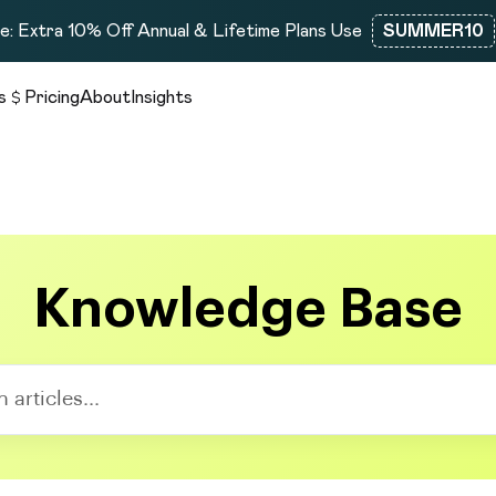
: Extra 10% Off Annual & Lifetime Plans Use
SUMMER10
s
Pricing
About
Insights
Knowledge Base