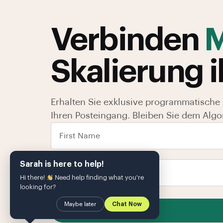
Verbinden
M
Skalierung i
Erhalten Sie exklusive programmatische 
Ihren Posteingang. Bleiben Sie dem Algo
Sarah is here to help!
Hi there!
Need help finding what you're
looking for?
Maybe later
Chat Now