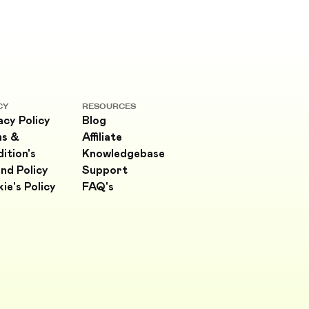
CY
RESOURCES
acy Policy
Blog
ms &
Affiliate
ition's
Knowledgebase
nd Policy
Support
ie's Policy
FAQ's