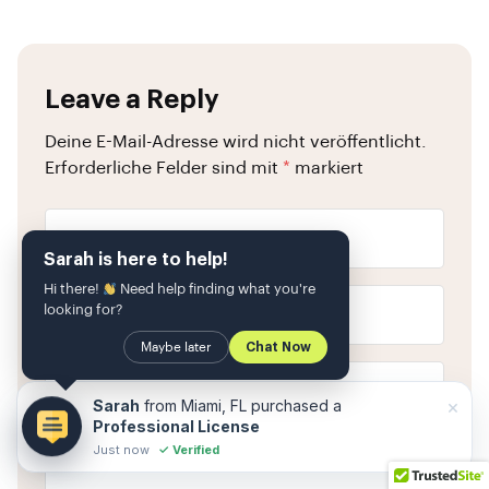
Leave a Reply
Deine E-Mail-Adresse wird nicht veröffentlicht.
Erforderliche Felder sind mit
*
markiert
Sarah is here to help!
Hi there!
Need help finding what you're
looking for?
Maybe later
Chat Now
×
Sarah
from Miami, FL purchased a
Professional License
Just now
✓ Verified