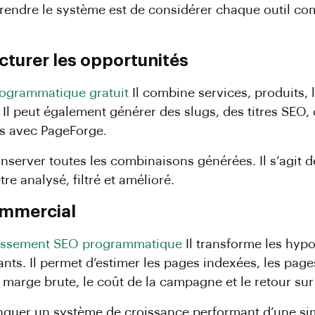
rendre le système est de considérer chaque outil c
ucturer les opportunités
rogrammatique gratuit
Il combine services, produits, 
 Il peut également générer des slugs, des titres SEO,
s avec PageForge.
conserver toutes les combinaisons générées. Il s’agit
re analysé, filtré et amélioré.
commercial
stissement SEO programmatique
Il transforme les hy
nts. Il permet d’estimer les pages indexées, les pages
la marge brute, le coût de la campagne et le retour su
inguer un système de croissance performant d’une s