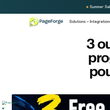
Summer Sale
Solutions
Integration
3 o
pro
pou