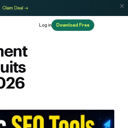
Claim Deal →
Log in
Download Free
ment
uits
2026