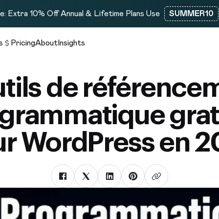
: Extra 10% Off Annual & Lifetime Plans Use
SUMMER10
s
Pricing
About
Insights
utils de référence
grammatique grat
r WordPress en 